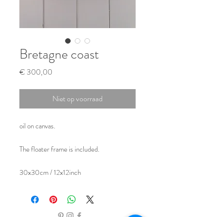
Bretagne coast
Prijs
€ 300,00
Niet op voorraad
oil on canvas.

The floater frame is included.

30x30cm / 12x12inch