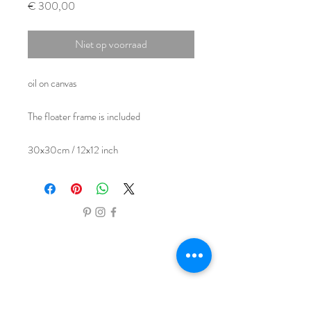
Prijs
€ 300,00
Niet op voorraad
oil on canvas

The floater frame is included

30x30cm / 12x12 inch